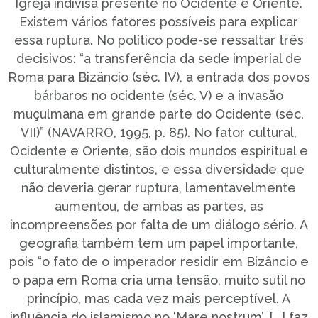
Igreja indivisa presente no Ocidente e Oriente.
Existem vários fatores possíveis para explicar
essa ruptura. No político pode-se ressaltar três
decisivos: “a transferência da sede imperial de
Roma para Bizâncio (séc. IV), a entrada dos povos
bárbaros no ocidente (séc. V) e a invasão
muçulmana em grande parte do Ocidente (séc.
VII)” (NAVARRO, 1995, p. 85). No fator cultural,
Ocidente e Oriente, são dois mundos espiritual e
culturalmente distintos, e essa diversidade que
não deveria gerar ruptura, lamentavelmente
aumentou, de ambas as partes, as
incompreensões por falta de um diálogo sério. A
geografia também tem um papel importante,
pois “o fato de o imperador residir em Bizâncio e
o papa em Roma cria uma tensão, muito sutil no
princípio, mas cada vez mais perceptível. A
influência do islamismo no ‘Mare nostrum’, [...] faz