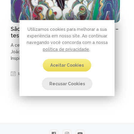
São João Calábria: vida que inspira vidas –
Utilizamos cookies para melhorar a sua
testemunho de Leci Delatorre
experiência em nosso site. Ao continuar
navegando você concorda com a nossa
A celebração dos 25 Anos de Canonização de São
política de privacidade
.
João Calábria continua trazendo testemunhos
Inspiradores. Acompanhe!
Aceitar Cookies
19.04.2024 | 3 minutos de leitura
Recusar Cookies