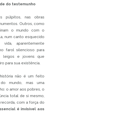
ade do testemunho
s púlpitos, nas obras
monumentos. Outros, como
luminam o mundo com o
la, num canto esquecido
vida, aparentemente
 farol silencioso para
, leigos e jovens que
o para sua existência.
istória não é um feito
os do mundo, mas uma
lho: o amor aos pobres, o
núncia total de si mesmo,
s recorda, com a força do
ssencial é invisível aos