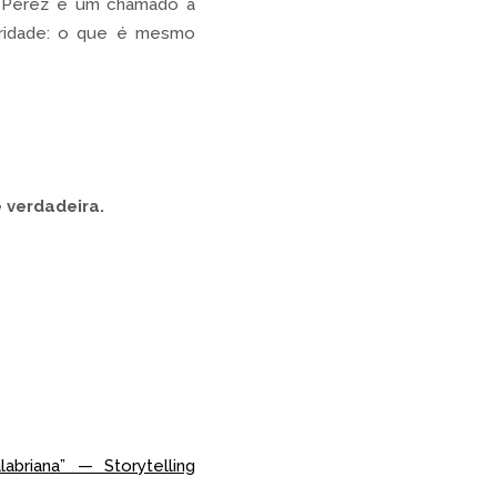
co Perez é um chamado à
eridade: o que é mesmo
 verdadeira.
briana” — Storytelling