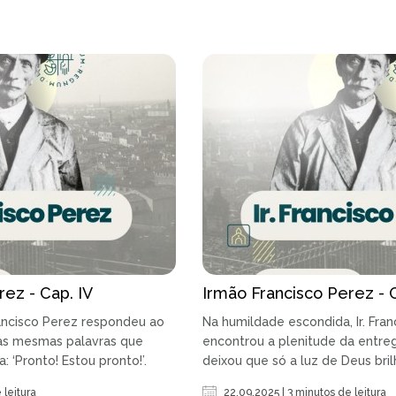
rez - Cap. IV
Irmão Francisco Perez - Ca
Francisco Perez respondeu ao
Na humildade escondida, Ir. Fra
s mesmas palavras que
encontrou a plenitude da entre
 ‘Pronto! Estou pronto!’.
deixou que só a luz de Deus bril
 leitura
22.09.2025 | 3 minutos de leitura