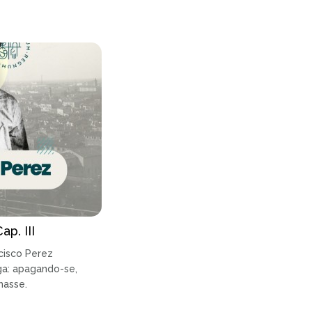
p. III
ncisco Perez
ga: apagando-se,
hasse.