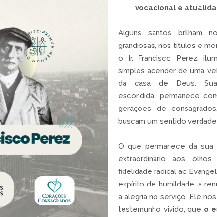
vocacional e atualid
Alguns santos brilham no
grandiosas, nos títulos e 
o Ir. Francisco Perez, i
simples acender de uma ve
da casa de Deus. Sua 
escondida, permanece como
gerações de consagrados
buscam um sentido verdadeir
O que permanece da sua h
extraordinário aos olh
fidelidade radical ao Evange
espírito de humildade, a re
a alegria no serviço. Ele no
testemunho vivido, que
o e