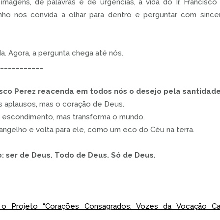
magens, de palavras e de urgências, a vida do Ir. Francis
nho nos convida a olhar para dentro e perguntar com sinc
a. Agora, a pergunta chega até nós.
___________
cisco Perez reacenda em todos nós o desejo pela santidade
s aplausos, mas o coração de Deus.
o escondimento, mas transforma o mundo.
ngelho e volta para ele, como um eco do Céu na terra.
o: ser de Deus. Todo de Deus. Só de Deus.
o Projeto “Corações Consagrados: Vozes da Vocação Cala