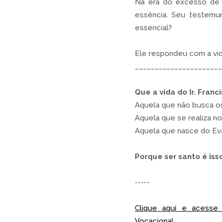
Na era do excesso de i
essência. Seu testemu
essencial?
Ele respondeu com a vid
______________________
Que a vida do Ir. Fran
Aquela que não busca o
Aquela que se realiza n
Aquela que nasce do Eva
Porque ser santo é iss
-----
Clique aqui e acesse 
Vocacional
.