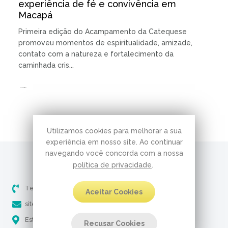
experiência de fé e convivência em
Macapá
Primeira edição do Acampamento da Catequese
promoveu momentos de espiritualidade, amizade,
contato com a natureza e fortalecimento da
caminhada cris...
15.07.2026 | 3 minutos de leitura
Utilizamos cookies para melhorar a sua
experiência em nosso site. Ao continuar
navegando você concorda com a nossa
política de privacidade
.
Telefone (51) 3237-5061
Aceitar Cookies
site@pobresservos.org.br
Estrada Aracaju, 650 - Nonoai Porto Alegre - RS
Recusar Cookies