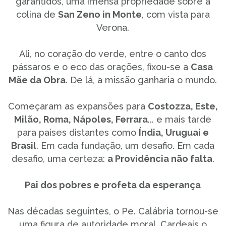
garantidos, uma imensa propriedade sobre a
colina de
San Zeno in Monte
, com vista para
Verona.
Ali, no coração do verde, entre o canto dos
pássaros e o eco das orações, fixou-se a
Casa
Mãe da Obra
. De lá, a missão ganharia o mundo.
Começaram as expansões para
Costozza, Este,
Milão, Roma, Nápoles, Ferrara
... e mais tarde
para países distantes como
Índia, Uruguai e
Brasil
. Em cada fundação, um desafio. Em cada
desafio, uma certeza:
a Providência não falta
.
Pai dos pobres e profeta da esperança
Nas décadas seguintes, o Pe. Calábria tornou-se
uma figura de autoridade moral. Cardeais o