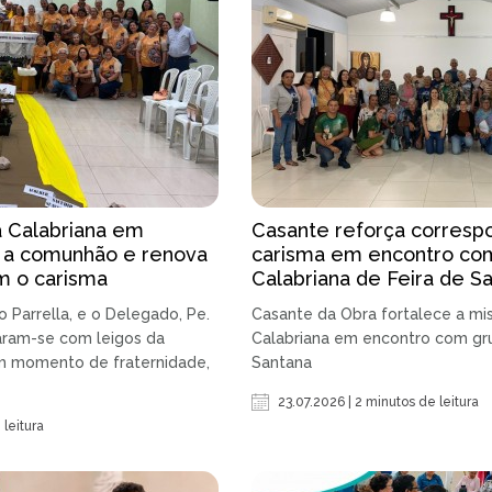
a Calabriana em
Casante reforça correspo
e a comunhão e renova
carisma em encontro com
m o carisma
Calabriana de Feira de S
o Parrella, e o Delegado, Pe.
Casante da Obra fortalece a mis
aram-se com leigos da
Calabriana em encontro com gr
um momento de fraternidade,
Santana
23.07.2026 | 2 minutos de leitura
 leitura