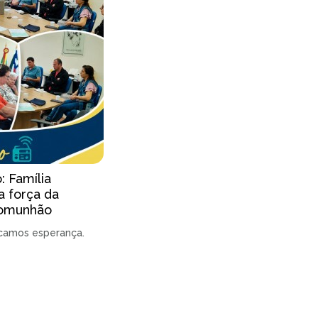
 Família
a força da
comunhão
camos esperança.