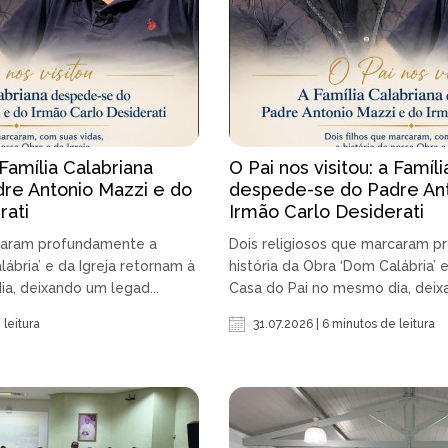
 Família Calabriana
O Pai nos visitou: a Famíl
re Antonio Mazzi e do
despede-se do Padre Ant
rati
Irmão Carlo Desiderati
rcaram profundamente a
Dois religiosos que marcaram 
lábria’ e da Igreja retornam à
história da Obra ‘Dom Calábria’ 
a, deixando um legad...
Casa do Pai no mesmo dia, deix
 leitura
31.07.2026 | 6 minutos de leitura