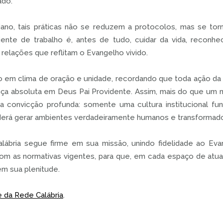
ado.
iano, tais práticas não se reduzem a protocolos, mas se tor
iente de trabalho é, antes de tudo, cuidar da vida, reconh
relações que reflitam o Evangelho vivido.
o em clima de oração e unidade, recordando que toda ação da
nça absoluta em Deus Pai Providente. Assim, mais do que um
a convicção profunda: somente uma cultura institucional fun
oderá gerar ambientes verdadeiramente humanos e transformad
ábria segue firme em sua missão, unindo fidelidade ao Evan
m as normativas vigentes, para que, em cada espaço de atuaçã
m sua plenitude.
e da Rede Calábria
.