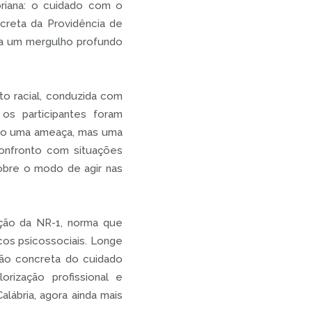
briana: o cuidado com o
reta da Providência de
s a um mergulho profundo
to racial, conduzida com
os participantes foram
 não uma ameaça, mas uma
confronto com situações
obre o modo de agir nas
ção da NR-1, norma que
cos psicossociais. Longe
ão concreta do cuidado
rização profissional e
lábria, agora ainda mais