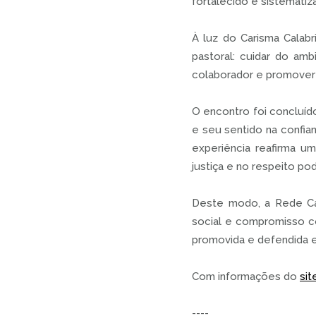
fortalecido e sistematiz
À luz do Carisma Calabr
pastoral: cuidar do amb
colaborador e promover 
O encontro foi concluíd
e seu sentido na confia
experiência reafirma um
justiça e no respeito p
Deste modo, a Rede Cal
social e compromisso co
promovida e defendida e
Com informações do
sit
----