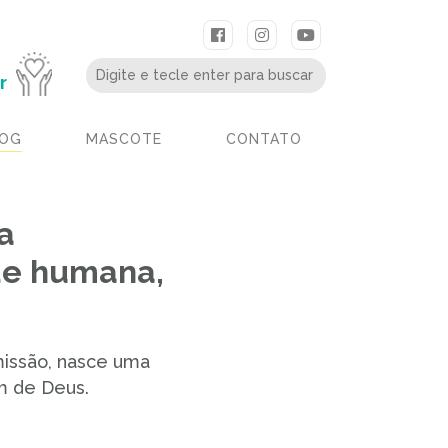
r
OG
MASCOTE
CONTATO
a
de humana,
missão, nasce uma
m de Deus.