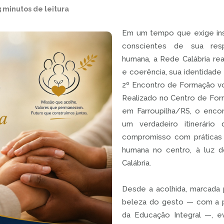
3 minutos de leitura
Em um tempo que exige ins
conscientes de sua resp
humana, a Rede Calábria re
e coerência, sua identidad
2º Encontro de Formação v
Realizado no Centro de For
em Farroupilha/RS, o enco
um verdadeiro itinerário
compromisso com práticas
humana no centro, à luz 
Calábria.
Desde a acolhida, marcada 
beleza do gesto — com a pa
da Educação Integral —, e