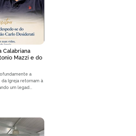
ia Calabriana
onio Mazzi e do
profundamente a
e da Igreja retornam à
ando um legad...