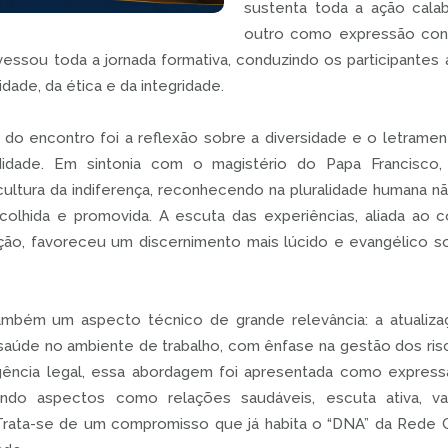
sustenta toda a ação cala
outro como expressão conc
avessou toda a jornada formativa, conduzindo os participante
dade, da ética e da integridade.
do encontro foi a reflexão sobre a diversidade e o letramen
didade. Em sintonia com o magistério do Papa Francisco, 
cultura da indiferença, reconhecendo na pluralidade humana
colhida e promovida. A escuta das experiências, aliada ao 
ação, favoreceu um discernimento mais lúcido e evangélico s
mbém um aspecto técnico de grande relevância: a atualiza
 saúde no ambiente de trabalho, com ênfase na gestão dos ris
ência legal, essa abordagem foi apresentada como express
ndo aspectos como relações saudáveis, escuta ativa, valo
Trata-se de um compromisso que já habita o “DNA” da Rede Ca