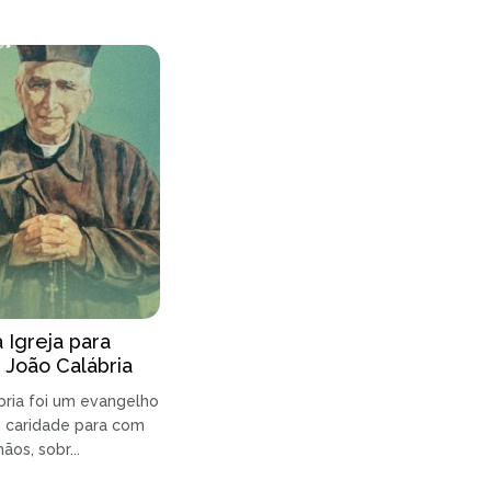
 Igreja para
 João Calábria
bria foi um evangelho
: caridade para com
os, sobr...