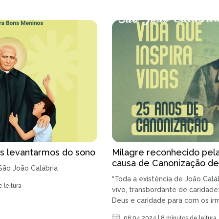
os levantarmos do sono
Milagre reconhecido pela
causa de Canonização de
 São João Calábria
“Toda a existência de João Calá
 leitura
vivo, transbordante de caridade
Deus e caridade para com os irmã
06.04.2024 | 8 minutos de leitura